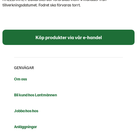
tillverkningsdatumet. Fodret ska förvaras torrt.
Köp produkter via vår e-handel
GENVÄGAR
Om oss
Bli kund hos Lantmännen
Jobba hos hos
Anläggningar