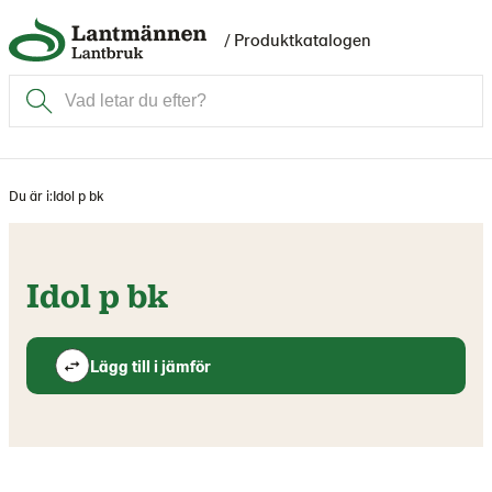
/ Produktkatalogen
Du är i:
Idol p bk
Idol p bk
Lägg till i jämför